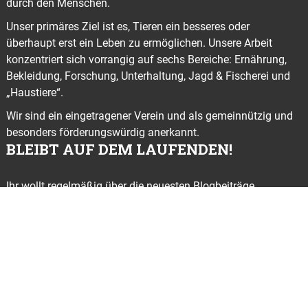
durch den Menschen.
Unser primäres Ziel ist es, Tieren ein besseres oder
überhaupt erst ein Leben zu ermöglichen. Unsere Arbeit
konzentriert sich vorrangig auf sechs Bereiche: Ernährung,
Bekleidung, Forschung, Unterhaltung, Jagd & Fischerei und
„Haustiere“.
Wir sind ein eingetragener Verein und als gemeinnützig und
besonders förderungswürdig anerkannt.
BLEIBT AUF DEM LAUFENDEN!
Ihr wollt regelmäßig über die neuesten Blogbeiträge,
Kampagnen, Demos und Aktionen informiert werden? Dann
abonniert
gleich hier
unseren kostenlosen Newsletter
© ANIMALS UNITED e. V. 2022