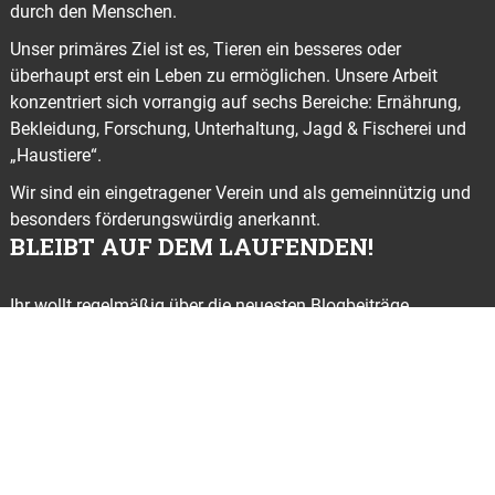
durch den Menschen.
Unser primäres Ziel ist es, Tieren ein besseres oder
überhaupt erst ein Leben zu ermöglichen. Unsere Arbeit
konzentriert sich vorrangig auf sechs Bereiche: Ernährung,
Bekleidung, Forschung, Unterhaltung, Jagd & Fischerei und
„Haustiere“.
Wir sind ein eingetragener Verein und als gemeinnützig und
besonders förderungswürdig anerkannt.
BLEIBT AUF DEM LAUFENDEN!
Ihr wollt regelmäßig über die neuesten Blogbeiträge,
Kampagnen, Demos und Aktionen informiert werden? Dann
abonniert
gleich hier
unseren kostenlosen Newsletter
© ANIMALS UNITED e. V. 2022