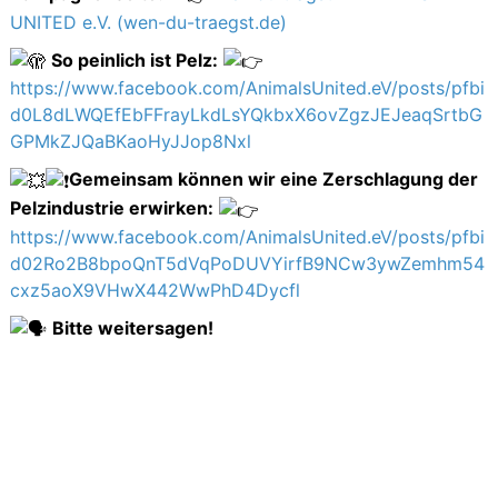
UNITED e.V. (wen-du-traegst.de)
So peinlich ist Pelz:
https://www.facebook.com/AnimalsUnited.eV/posts/pfbi
d0L8dLWQEfEbFFrayLkdLsYQkbxX6ovZgzJEJeaqSrtbG
GPMkZJQaBKaoHyJJop8Nxl
Gemeinsam können wir eine Zerschlagung der
Pelzindustrie erwirken:
https://www.facebook.com/AnimalsUnited.eV/posts/pfbi
d02Ro2B8bpoQnT5dVqPoDUVYirfB9NCw3ywZemhm54
cxz5aoX9VHwX442WwPhD4Dycfl
Bitte weitersagen!