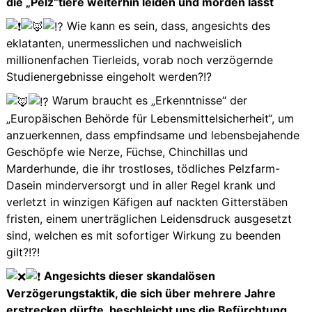
die „Pelz“tiere weiterhin leiden und morden lässt
Wie kann es sein, dass, angesichts des
eklatanten, unermesslichen und nachweislich
millionenfachen Tierleids, vorab noch verzögernde
Studienergebnisse eingeholt werden?!?
Warum braucht es „Erkenntnisse“ der
„Europäischen Behörde für Lebensmittelsicherheit“, um
anzuerkennen, dass empfindsame und lebensbejahende
Geschöpfe wie Nerze, Füchse, Chinchillas und
Marderhunde, die ihr trostloses, tödliches Pelzfarm-
Dasein minderversorgt und in aller Regel krank und
verletzt in winzigen Käfigen auf nackten Gitterstäben
fristen, einem unerträglichen Leidensdruck ausgesetzt
sind, welchen es mit sofortiger Wirkung zu beenden
gilt?!?!
Angesichts dieser skandalösen
Verzögerungstaktik, die sich über mehrere Jahre
erstrecken dürfte, beschleicht uns die Befürchtung,