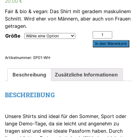
20.00
€
Fair & bio & vegan: Das Shirt mit geradem maskulinem
Schnitt. Wird eher von Männern, aber auch von Frauen
getragen.
Shirt
Größe
regulär
In den Warenkorb
weiß
-
Artikelnummer:
EP01-WH
maskuliner
Schnitt
Beschreibung
Zusätzliche Informationen
Menge
BESCHREIBUNG
Unsere Shirts sind ideal für den Sommer, Sport oder
lange Demo-Tage, da sie leicht und angenehm zu
tragen sind und eine ideale Passform haben. Durch