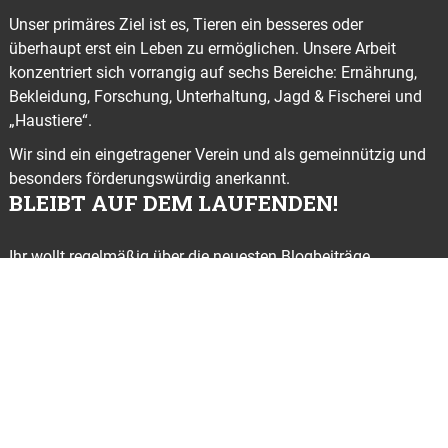
Unser primäres Ziel ist es, Tieren ein besseres oder
überhaupt erst ein Leben zu ermöglichen. Unsere Arbeit
konzentriert sich vorrangig auf sechs Bereiche: Ernährung,
Bekleidung, Forschung, Unterhaltung, Jagd & Fischerei und
„Haustiere“.
Wir sind ein eingetragener Verein und als gemeinnützig und
besonders förderungswürdig anerkannt.
BLEIBT AUF DEM LAUFENDEN!
Ihr wollt regelmäßig über die neuesten Blogbeiträge,
Kampagnen, Demos und Aktionen informiert werden? Dann
abonniert
gleich hier
unseren kostenlosen Newsletter
© ANIMALS UNITED e. V. 2022
FAQ
Impressum
Kontaktformular